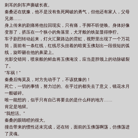
刺耳的刹车声撕破长夜。
秦桑还在犹豫，他不是没有鱼死网破的勇气，但他还有家人，父母
兄弟……
身上传来的剧痛将他拉回现实，只有痛，手脚不听使唤。身体好像
变形了，挤压在一个狭小的角落里，犬牙般的铁架显得狰狞。
车子剧烈转动起来，灯火汇聚路边的霓虹，视野里出现了一个万花
筒，面前有一条红线，红线尽头挂着的暗黄玉佛划出一段很短的弧
线，旋即砸在他的鼻梁上。
光影交错间，喷泉般的鲜血将玉佛淹没，应当是脖颈上的动脉破裂
了。
“车祸！”
秦桑后悔莫及，对方先动手了，不该犹豫的！
死亡，一切的事情，努力过的、在乎过的都失去了意义，镜花水月
一般破碎。
唯一能想的，似乎只有自己将要去的是什么样的地方……
肯定是地狱。
“我想活。”
秦桑的眼睛瞪的很大。
撞击带来的惯性还未完成，还在转，面前的玉佛荡啊荡，仿佛荡进
了灵魂。