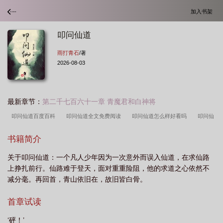
加入书架
叩问仙道
雨打青石
/著
2026-08-03
最新章节：
第二千七百六十一章 青魔君和白神将
叩问仙道百度百科
叩问仙道全文免费阅读
叩问仙道怎么样好看吗
叩问仙
道类似的修仙
叩问仙道起点中文网
叩问仙道笔趣阁
叩问仙道主角人物介
书籍简介
绍
叩问仙道地图
叩问仙道云游子结局怎么样
叩问仙道境界划分
叩问仙
关于叩问仙道：一个凡人少年因为一次意外而误入仙道，在求仙路
道好看吗
叩问仙道TXT奇书网
叩问仙道无弹窗
叩问仙道剧情大纲
叩问
上挣扎前行。仙路难于登天，面对重重险阻，他的求道之心依然不
仙道笔趣阁无错
叩问仙道几个女主
叩问仙道最新章节
叩问仙道在线阅
减分毫。再回首，青山依旧在，故旧皆白骨。
读
叩问仙道有几个女主
叩问仙道在线笔趣阁免费阅读
叩问仙道云游子来
首章试读
历
叩问仙道免费阅读
叩问仙道 TXT
叩问仙道起点
叩问仙道txt
‘砰！’