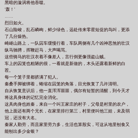
黑暗的漩涡将他吞噬。
‘轰！’
……
烈日如火。
石山险峻，乱石嶙峋，鲜少绿色，远处传来零星短促的鸟叫，更添
了几分燥热。
崎岖山路上，一队囚车缓慢行着，车队两侧有几个凶神恶煞的壮汉
纵马驰骋，挥鞭赶马，大声喝骂。
这些骑马的壮汉衣着不像差人，言行倒更像强盗山贼。
车上的囚笼也粗陋的很，一看就是新做的，木头还露着新鲜的白
茬。
每一个笼子里都挤满了犯人。
秦桑手脚被绑着，蜷缩在囚笼的角落，目光恢复了几许清明。
自从恢复意识后，他一直浑浑噩噩，偶尔有短暂的清醒，到今天才
将这具身体的记忆完全消化。
这具肉身也姓秦，来自一个叫王家庄的村子，父母是村里的农户，
他上面还有两个兄长，在家里排行第三，村里便叫他三娃，未及弱
冠，还没有大名。
秦家人勤劳，而且家里劳力多，生活也算殷实，可这从地里刨食又
能刨出多少金银？