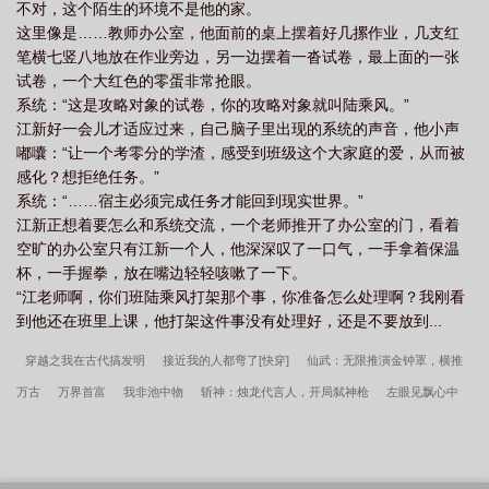
不对，这个陌生的环境不是他的家。
这里像是……教师办公室，他面前的桌上摆着好几摞作业，几支红
笔横七竖八地放在作业旁边，另一边摆着一沓试卷，最上面的一张
试卷，一个大红色的零蛋非常抢眼。
系统：“这是攻略对象的试卷，你的攻略对象就叫陆乘风。”
江新好一会儿才适应过来，自己脑子里出现的系统的声音，他小声
嘟囔：“让一个考零分的学渣，感受到班级这个大家庭的爱，从而被
感化？想拒绝任务。”
系统：“……宿主必须完成任务才能回到现实世界。”
江新正想着要怎么和系统交流，一个老师推开了办公室的门，看着
空旷的办公室只有江新一个人，他深深叹了一口气，一手拿着保温
杯，一手握拳，放在嘴边轻轻咳嗽了一下。
“江老师啊，你们班陆乘风打架那个事，你准备怎么处理啊？我刚看
到他还在班里上课，他打架这件事没有处理好，还是不要放到...
穿越之我在古代搞发明
接近我的人都弯了[快穿]
仙武：无限推演金钟罩，横推
万古
万界首富
我非池中物
斩神：烛龙代言人，开局弑神枪
左眼见飘心中
喜
奶黄流心陷恋爱
怀了反派的娃[穿书]
八零：明艳美人被海归大佬宠上天！
她妖艳有毒[快穿]
从斩妖除魔开始长生不死
权后
全能小中医
白面馒头
青蛙王子与女巫
穿成病娇的恶毒姐姐[穿书]
女主她是大反派[快穿]
风回小院