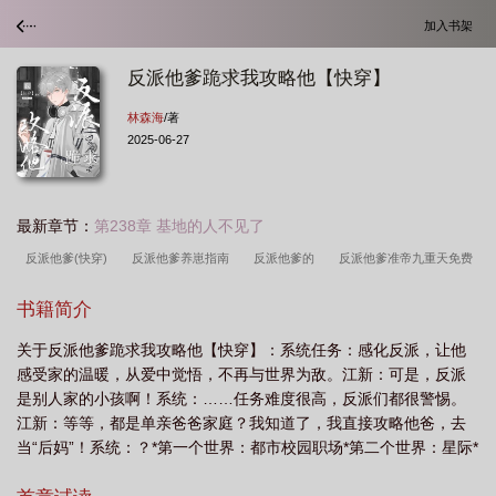
加入书架
反派他爹跪求我攻略他【快穿】
林森海
/著
2025-06-27
最新章节：
第238章 基地的人不见了
反派他爹(快穿)
反派他爹养崽指南
反派他爹的
反派他爹准帝九重天免费
阅读
反派他爹快穿faenrht
反派他爹炫酷帅
反派他爹的孩子免费阅
书籍简介
读
反派他爹
反派他爹快穿f
反派他爹快穿免费
反派他爹(快穿) 作者
关于反派他爹跪求我攻略他【快穿】：系统任务：感化反派，让他
fahrenheit
反派他爹by浮生然也
反派他爹教你做人txt
反派他爹(快
感受家的温暖，从爱中觉悟，不再与世界为敌。江新：可是，反派
穿)fahrenheit
反派他爹女主
反派他爹快穿格格党
反派他爹
是别人家的小孩啊！系统：……任务难度很高，反派们都很警惕。
Fahrenheit
反派他爹快穿29
反派他爹快穿在线阅读
反派他爹
江新：等等，都是单亲爸爸家庭？我知道了，我直接攻略他爸，去
当“后妈”！系统：？*第一个世界：都市校园职场*第二个世界：星际*
fahrenheit
反派他爸[快穿
反派他爹快穿fahrenheit笔趣阁
反派他爹无防
第三个世界：娱乐圈
盗
反派他爹重生逆袭故事