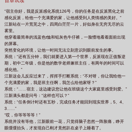
首章试读
“宿主你好，我是反派感化系统126号，你的任务是在反派黑化之前
感化反派，给他一个充满爱的家，让他感受到人类情感的美好。”
江新站在一片荒芜之中，四周白茫茫一片，好似身在无穷无尽的云
雾里。
他穿着最简单的浅蓝色t恤和铅灰色牛仔裤，一脸懵地看着面前出现
的屏幕。
突然变化的环境，让他一时间无法立刻意识到眼前发生的事。
系统：“还有五分钟，我们就要进入第一个世界，反派现在正值叛逆
期，初中二年级，你是他的数学老师兼班主任，有两年的时间可以
感化他。”
江新这会儿反应过来了，挥挥手打断系统：“不对呀，你让我给他一
个充满爱的家，我是班主任啊，我怎么给他家呀？”
系统：“……宿主，这边建议您让他在班级这个大家庭里感受到爱。”
江新满头都是问号：“这样也可以？”
系统：“任务倒计时还有五秒，完成任务才能回到现实世界，5、4、
3……”
“哎，你等等等等！”
系统并没有等他，江新眼前一花，只觉得脑子忽然一阵胀痛，睁开
眼缓缓抬头，才发现自己刚才竟然趴在桌子上睡着了。