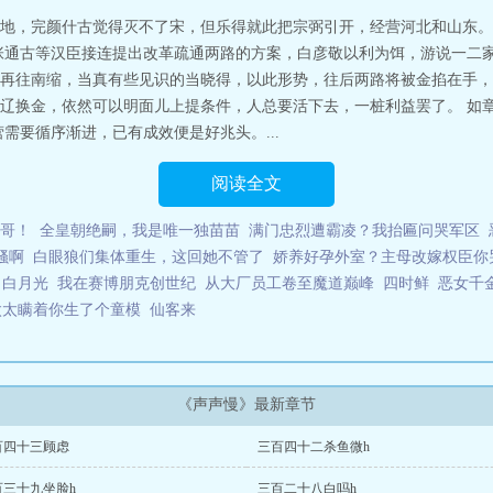
地，完颜什古觉得灭不了宋，但乐得就此把宗弼引开，经营河北和山东。
张通古等汉臣接连提出改革疏通两路的方案，白彦敬以利为饵，游说一二
再往南缩，当真有些见识的当晓得，以此形势，往后两路将被金掐在手，
辽换金，依然可以明面儿上提条件，人总要活下去，一桩利益罢了。 如
需要循序渐进，已有成效便是好兆头。...
阅读全文
哥！
全皇朝绝嗣，我是唯一独苗苗
满门忠烈遭霸凌？我抬匾问哭军区
骚啊
白眼狼们集体重生，这回她不管了
娇养好孕外室？主母改嫁权臣你
了白月光
我在赛博朋克创世纪
从大厂员工卷至魔道巅峰
四时鲜
恶女千
太太瞒着你生了个童模
仙客来
《声声慢》最新章节
百四十三顾虑
三百四十二杀鱼微h
百三十九坐脸h
三百二十八白吗h