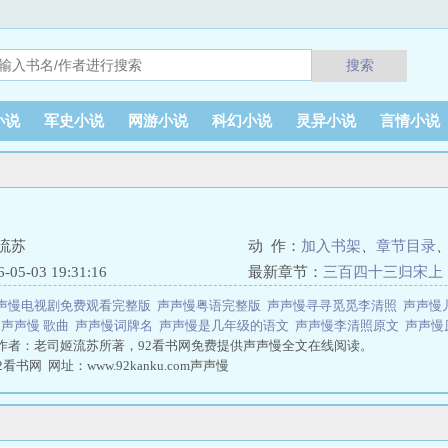
搜索
小说
军史小说
网游小说
科幻小说
灵异小说
言情小说
流苏
动 作：
加入书架
、
章节目录
5-03 19:31:16
最新章节：
三百四十三归宋上
声慢电视剧免费观看完整版
声声慢粤语完整版
声声慢寻寻觅觅李清照
声声慢
版
声声慢 歌曲
声声慢词牌名
声声慢是几年级的语文
声声慢李清照原文
声声慢
作者：老司姬流苏所著，92看书网免费提供声声慢全文在线阅读。
书网 网址：www.92kanku.com声声慢