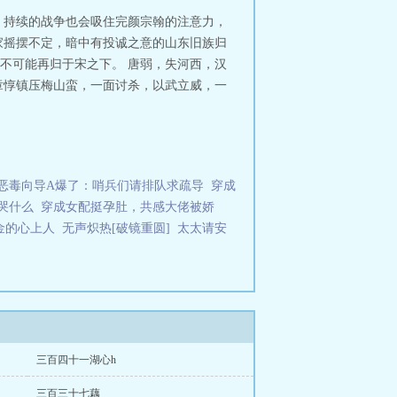
 持续的战争也会吸住完颜宗翰的注意力，
家摇摆不定，暗中有投诚之意的山东旧族归
不可能再归于宋之下。 唐弱，失河西，汉
章惇镇压梅山蛮，一面讨杀，以武立威，一
恶毒向导A爆了：哨兵们请排队求疏导
穿成
哭什么
穿成女配挺孕肚，共感大佬被娇
金的心上人
无声炽热[破镜重圆]
太太请安
三百四十一湖心h
三百三十七藕