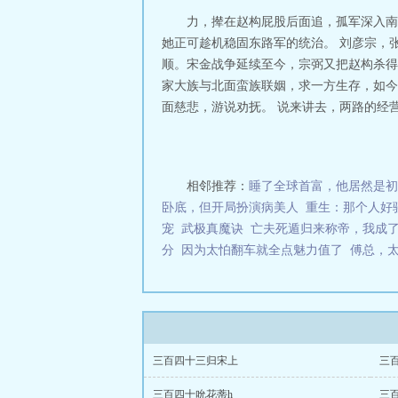
力，撵在赵构屁股后面追，孤军深入南
她正可趁机稳固东路军的统治。 刘彦宗，
顺。宋金战争延续至今，宗弼又把赵构杀得
家大族与北面蛮族联姻，求一方生存，如今
面慈悲，游说劝抚。 说来讲去，两路的经营
相邻推荐：
睡了全球首富，他居然是初
卧底，但开局扮演病美人
重生：那个人好
宠
武极真魔诀
亡夫死遁归来称帝，我成
分
因为太怕翻车就全点魅力值了
傅总，
三百四十三归宋上
三
三百四十吮花蒂h
三