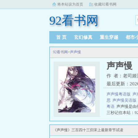
将本站设为首页
收藏92看书网
92看书网
首 页
玄幻修真
重生穿越
都市
92看书网
>
声声慢
声声慢
作 者：老司姬
最后更新：2026-0
声声慢粤语版
声
思
声声慢吴语
粤语
声声慢是由
三秒记住本站：92看
《声声慢》三百四十三归宋上最新章节试读