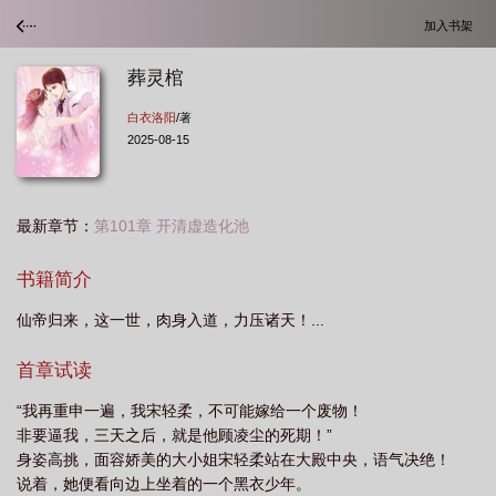
加入书架
葬灵棺
白衣洛阳
/著
2025-08-15
最新章节：
第101章 开清虚造化池
书籍简介
仙帝归来，这一世，肉身入道，力压诸天！...
首章试读
“我再重申一遍，我宋轻柔，不可能嫁给一个废物！
非要逼我，三天之后，就是他顾凌尘的死期！”
身姿高挑，面容娇美的大小姐宋轻柔站在大殿中央，语气决绝！
说着，她便看向边上坐着的一个黑衣少年。