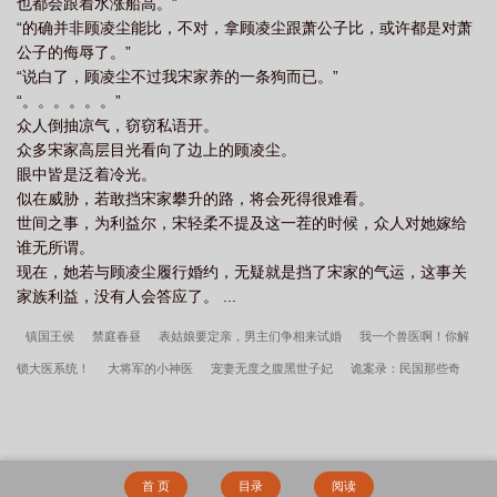
也都会跟着水涨船高。”
“的确并非顾凌尘能比，不对，拿顾凌尘跟萧公子比，或许都是对萧
公子的侮辱了。”
“说白了，顾凌尘不过我宋家养的一条狗而已。”
“。。。。。。”
众人倒抽凉气，窃窃私语开。
众多宋家高层目光看向了边上的顾凌尘。
眼中皆是泛着冷光。
似在威胁，若敢挡宋家攀升的路，将会死得很难看。
世间之事，为利益尔，宋轻柔不提及这一茬的时候，众人对她嫁给
谁无所谓。
现在，她若与顾凌尘履行婚约，无疑就是挡了宋家的气运，这事关
家族利益，没有人会答应了。 ...
镇国王侯
禁庭春昼
表姑娘要定亲，男主们争相来试婚
我一个兽医啊！你解
锁大医系统！
大将军的小神医
宠妻无度之腹黑世子妃
诡案录：民国那些奇
案
我在天灾游戏开餐馆
悠然重生
全才狂徒
剑道圣君
全职猎人：无限成
长
蛇妖说他才是正宫
我的城堡通两个世界
凛冬向暖
是的，我只是锻炼下身
体就成神了
对症下药
华娱这个青梅有点呆
折磨我三年，我死了，你哭什么
首 页
目录
阅读