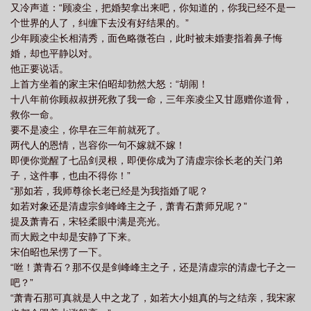
又冷声道：“顾凌尘，把婚契拿出来吧，你知道的，你我已经不是一
个世界的人了，纠缠下去没有好结果的。”
少年顾凌尘长相清秀，面色略微苍白，此时被未婚妻指着鼻子悔
婚，却也平静以对。
他正要说话。
上首方坐着的家主宋伯昭却勃然大怒：“胡闹！
十八年前你顾叔叔拼死救了我一命，三年亲凌尘又甘愿赠你道骨，
救你一命。
要不是凌尘，你早在三年前就死了。
两代人的恩情，岂容你一句不嫁就不嫁！
即便你觉醒了七品剑灵根，即便你成为了清虚宗徐长老的关门弟
子，这件事，也由不得你！”
“那如若，我师尊徐长老已经是为我指婚了呢？
如若对象还是清虚宗剑峰峰主之子，萧青石萧师兄呢？”
提及萧青石，宋轻柔眼中满是亮光。
而大殿之中却是安静了下来。
宋伯昭也呆愣了一下。
“咝！萧青石？那不仅是剑峰峰主之子，还是清虚宗的清虚七子之一
吧？”
“萧青石那可真就是人中之龙了，如若大小姐真的与之结亲，我宋家