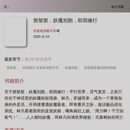
加入书架
桀桀桀，妖魔别跑，助我修行
牵着老虎晒月亮
/著
2025-11-24
最新章节：
第297章杀皇帝
桀桀桀
助我修行 牵着老虎晒月亮
妖魔别跑
桀桀桀妖魔别跑助我修
行
桀桀桀妖魔我要你助我修行
书籍简介
关于桀桀桀，妖魔别跑，助我修行：平行世界，灵气复苏，之前只
存在于神话里的妖魔纷纷现身。林凡，穿越而来，成为一个黄袍加
身的外卖员，开局便遭遇妖魔吸食。即将重开之际，激活极品进化
系统。林凡看着面前的蓝发妖姬，嘴角疯狂上扬。“用力啊！千万别
客气！”……人人都怕妖魔，而林凡却满世界碰瓷：无量树妖的死亡
缠绕，是他淬体的最佳SPA；白骨夫人的销魂幻术，是他免费的精神