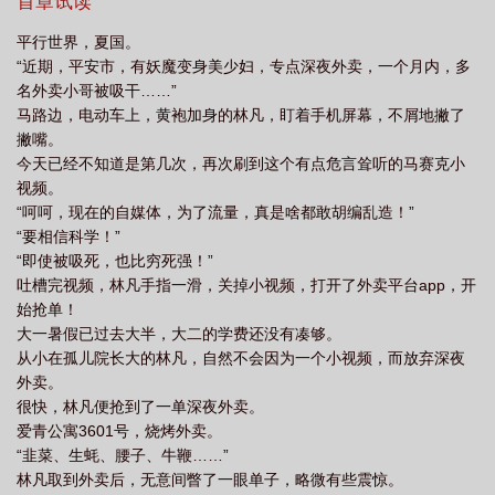
特训；就连冥河老祖的灭世一击，都成了他突破瓶颈的终极养料。
首章试读
多年后，诸天神魔纷纷跪倒在林凡脚下哭喊：“求求您放过我们吧！
平行世界，夏国。
我们都是您最忠实的奴隶。”
“近期，平安市，有妖魔变身美少妇，专点深夜外卖，一个月内，多
名外卖小哥被吸干……”
马路边，电动车上，黄袍加身的林凡，盯着手机屏幕，不屑地撇了
撇嘴。
今天已经不知道是第几次，再次刷到这个有点危言耸听的马赛克小
视频。
“呵呵，现在的自媒体，为了流量，真是啥都敢胡编乱造！”
“要相信科学！”
“即使被吸死，也比穷死强！”
吐槽完视频，林凡手指一滑，关掉小视频，打开了外卖平台app，开
始抢单！
大一暑假已过去大半，大二的学费还没有凑够。
从小在孤儿院长大的林凡，自然不会因为一个小视频，而放弃深夜
外卖。
很快，林凡便抢到了一单深夜外卖。
爱青公寓3601号，烧烤外卖。
“韭菜、生蚝、腰子、牛鞭……”
林凡取到外卖后，无意间瞥了一眼单子，略微有些震惊。