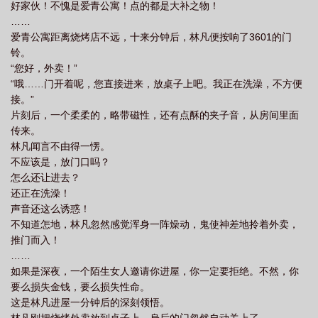
好家伙！不愧是爱青公寓！点的都是大补之物！
……
爱青公寓距离烧烤店不远，十来分钟后，林凡便按响了3601的门
铃。
“您好，外卖！”
“哦……门开着呢，您直接进来，放桌子上吧。我正在洗澡，不方便
接。”
片刻后，一个柔柔的，略带磁性，还有点酥的夹子音，从房间里面
传来。
林凡闻言不由得一愣。
不应该是，放门口吗？
怎么还让进去？
还正在洗澡！
声音还这么诱惑！
不知道怎地，林凡忽然感觉浑身一阵燥动，鬼使神差地拎着外卖，
推门而入！
……
如果是深夜，一个陌生女人邀请你进屋，你一定要拒绝。不然，你
要么损失金钱，要么损失性命。
这是林凡进屋一分钟后的深刻领悟。