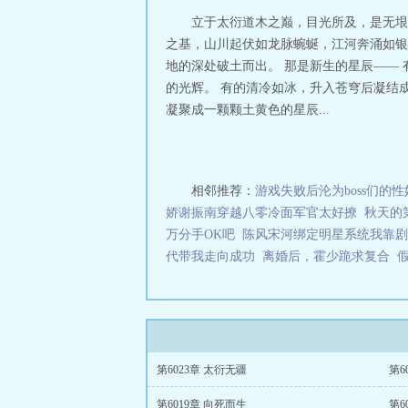
录。】【新书每天
立于太衍道木之巅，目光所及，是无垠
之基，山川起伏如龙脉蜿蜒，江河奔涌如银
地的深处破土而出。 那是新生的星辰——
的光辉。 有的清冷如冰，升入苍穹后凝结
凝聚成一颗颗土黄色的星辰...
相邻推荐：
游戏失败后沦为boss们的性
娇谢振南穿越八零冷面军官太好撩
秋天的
万分手OK吧
陈风宋河绑定明星系统我靠剧
代带我走向成功
离婚后，霍少跪求复合
第6023章 太衍无疆
第6
第6019章 向死而生
第6