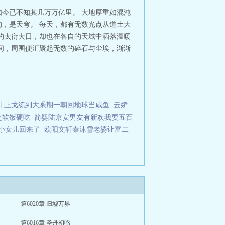
世丹神
今已不知其几万万亿里。 大地厚重如混沌
，是天穹。 每天，都有无数光点从道土大
的太衍大日，却也在各自的天域中洒落温暖
间，周围便汇聚起无数的碎石与尘埃，渐渐
叶止戈练到大乘期一朝回地球当咸鱼
云娇
之软饭硬吃
简婴陆京安男友有新欢我要五百
小女儿回来了
欧阳文轩秦沐雪老婆让富二
第6020章 归墟万界
第6016章 圣丹初鸣