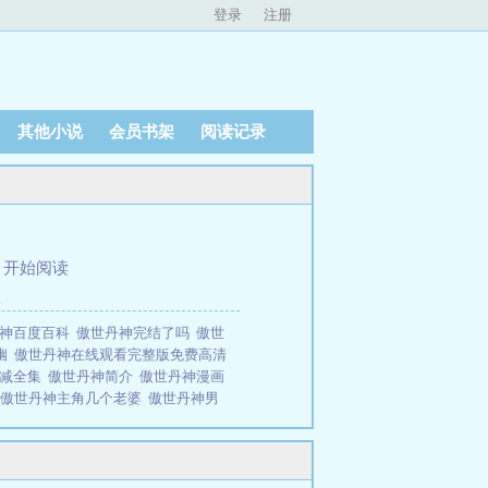
登录
注册
其他小说
会员书架
阅读记录
、
开始阅读
疆
丹神百度百科
傲世丹神完结了吗
傲世
幽
傲世丹神在线观看完整版免费高清
删减全集
傲世丹神简介
傲世丹神漫画
傲世丹神主角几个老婆
傲世丹神男
主角介绍表
傲世丹神在线观看完整版
世神功，掌握超绝丹术，这使他在武道
来求丹的武道高人，累的时候让身边
0万字的书《通天武皇》，无断更记