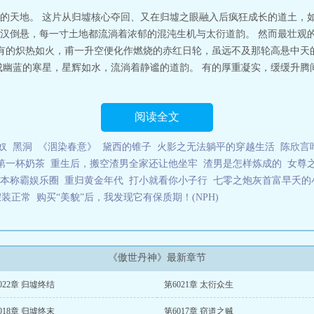
保底三更，各种求……】【书友群：69031394，欢迎各位进来聊天打屁】傲
的天地。 这片从归墟核心夺回、又在归墟之眼融入后疯狂成长的道土，如
汉倒悬，每一寸土地都流淌着浓郁的混沌生机与太衍道韵。 然而最壮观的
 有的炽热如火，甫一升空便化作燃烧的赤红日轮，虽远不及那轮高悬中天
成幽蓝的寒星，星辉如水，流淌着静谧的道韵。 有的厚重凝实，缓缓升腾
阅读全文
奴
黑洞
《洇染春意》
黛西的锥子
火影之无法躺平的穿越生活
陈欣言
第一杯奶茶
重生后，搬空渣男全家还让他坐牢
渣男是怎样炼成的
女尊
本称霸娱乐圈
重归黄金年代
打小就看你小子行
七零之炮灰首富早夭的
假装正常
购买“美貌”后，我发现它有保质期！(NPH)
《傲世丹神》最新章节
022章 归墟终结
第6021章 太衍众生
018章 归墟终末
第6017章 窃道之贼