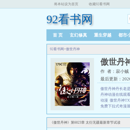
将本站设为首页
收藏92看书网
92看书网
首 页
玄幻修真
重生穿越
都市
92看书网
>
傲世丹神
傲世丹
作 者：寂小贼
最后更新：2026-0
傲世丹神丹长老
丹神动漫在线观
动漫
傲世丹神T
免费下拉式奇漫
主几个老婆
傲世
免费
关于傲世丹
《傲世丹神》第6023章 太衍无疆最新章节试读
之路春风得意…
的娇妻们按摩按摩