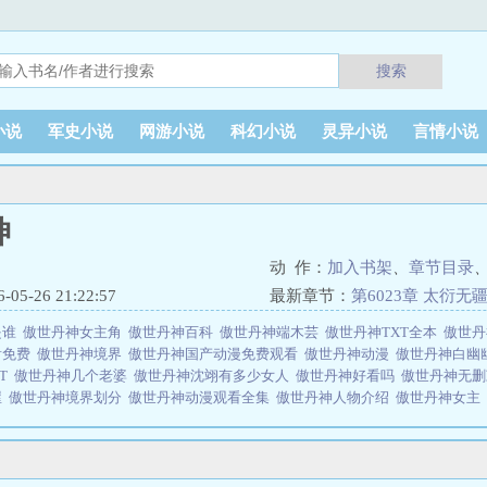
搜索
小说
军史小说
网游小说
科幻小说
灵异小说
言情小说
神
动 作：
加入书架
、
章节目录
5-26 21:22:57
最新章节：
第6023章 太衍无
是谁
傲世丹神女主角
傲世丹神百科
傲世丹神端木芸
傲世丹神TXT全本
傲世
看免费
傲世丹神境界
傲世丹神国产动漫免费观看
傲世丹神动漫
傲世丹神白幽
XT
傲世丹神几个老婆
傲世丹神沈翊有多少女人
傲世丹神好看吗
傲世丹神无
屋
傲世丹神境界划分
傲世丹神动漫观看全集
傲世丹神人物介绍
傲世丹神女主
丹神动漫观看全集国语版
傲世丹神女主被推的顺序
傲世丹神漫画
傲世丹神女
神：少年沈翔艳遇神女和魔女，得到她们的无上传承，获得逆天神脉，学得绝
…饿的时炼点丹药当零食吃，寂寞的时候调戏高高在上的神女，无聊时耍耍那些
……想观看更多的精彩内容，请收藏关注《傲世丹神》！【已经完成过一本30