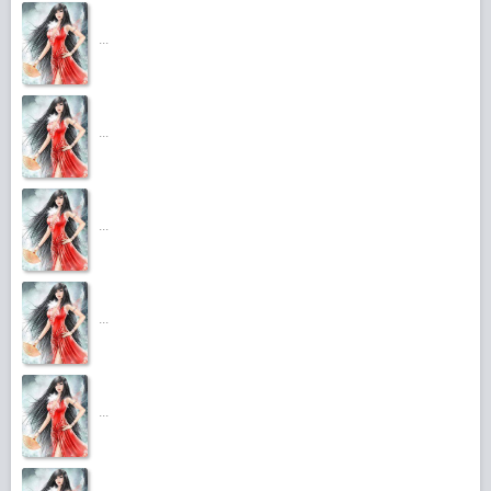
...
...
...
...
...