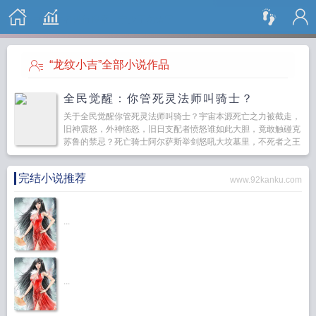
搜 索
“龙纹小吉”全部小说作品
全民觉醒：你管死灵法师叫骑士？
关于全民觉醒你管死灵法师叫骑士？宇宙本源死亡之力被截走，
旧神震怒，外神恼怒，旧日支配者愤怒谁如此大胆，竟敢触碰克
苏鲁的禁忌？死亡骑士阿尔萨斯举剑怒吼大坟墓里，不死者之王
双眼闪烁着红光冰封王座，污妖王怒完再怒至高天之上，...
完结小说推荐
www.92kanku.com
...
...