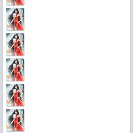
...
...
...
...
...