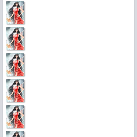
...
...
...
...
...