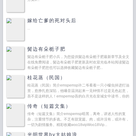
嫁给亡爹的死对头后
...
鬓边有朵栀子肥
鬓边有朵栀子肥小兵，为您提供鬓边有朵栀子肥最新章节及全文
在线免费阅读，鬓边有朵栀子肥更新及时欢迎光临本站阅读鬓边
有朵栀子肥您也可以选择收藏鬓边有朵栀子肥...
桂花蒸（民国）
桂花蒸（民国）简介emspemsp许二爷看着一只小蠓虫掉进灯油
里，愈挣扎愈深陷，他嗓音温润起来一见钟情不过是见色起意，
吾不是这样的人！emspemsp吾的白月光在皇城女中读书，你的
大武生在宫里唱戏，相逢可期，却不是...
传奇（短篇文集）
传奇（短篇文集）简介emspemsp暗黑，离奇，讲述人性的复
杂，注重情节的多诡。不乏有甜宠篇。肉，或许没有，或许有，
一切为剧情服务。精彩收藏woo18vipWoo18Vip...
光明世界by大姑娘浪